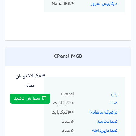
دیتابیس سرور
MariaDB11.4
CPanel 20GB
791,583 تومان
ماهانه
پنل
CPanel
سفارش دهید
فضا
20گیگابایت
ترافیک(ماهانه)
100گیگابایت
تعداددامنه
15عدد
تعدادزیردامنه
15عدد