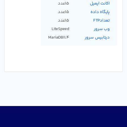
اکانت ایمیل
15عدد
پایگاه داده
15عدد
تعدادFTP
15عدد
وب سرور
LiteSpeed
دیتابیس سرور
MariaDB11.4