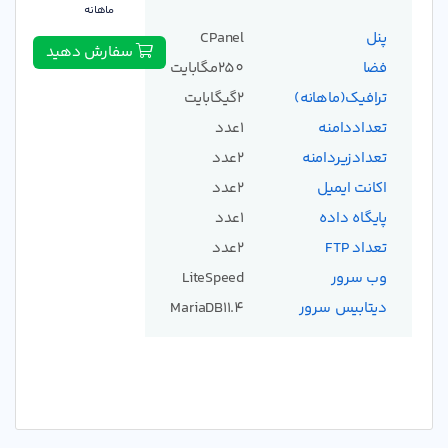
ماهانه
پنل
CPanel
سفارش دهید
فضا
250مگابایت
ترافیک(ماهانه)
2گیگابایت
تعداددامنه
1عدد
تعدادزیردامنه
2عدد
اکانت ایمیل
2عدد
پایگاه داده
1عدد
تعداد FTP
2عدد
وب سرور
LiteSpeed
دیتابیس سرور
MariaDB11.4