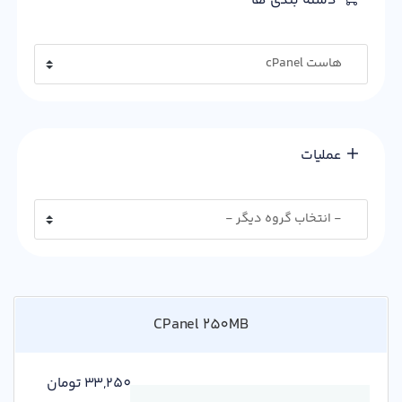
دسته بندی ها
عملیات
CPanel 250MB
33,250 تومان