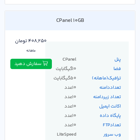
CPanel 10GB
408,250 تومان
ماهانه
پنل
CPanel
سفارش دهید
فضا
10گیگابایت
ترافیک(ماهانه)
50گیگابایت
تعداددامنه
10عدد
تعداد زیردامنه
10عدد
اکانت ایمیل
10عدد
پایگاه داده
10عدد
تعدادFTP
10عدد
وب سرور
LiteSpeed