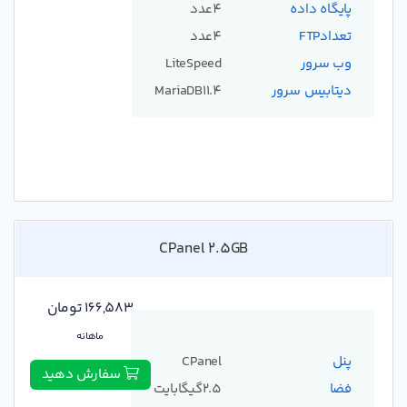
پایگاه داده
4عدد
تعدادFTP
4عدد
وب سرور
LiteSpeed
دیتابیس سرور
MariaDB11.4
CPanel 2.5GB
166,583 تومان
ماهانه
پنل
CPanel
سفارش دهید
فضا
2.5گیگابایت