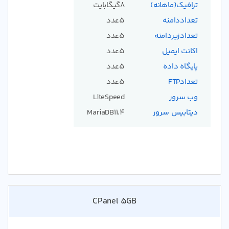
ترافیک(ماهانه)
8گیگابایت
تعداددامنه
5عدد
تعدادزیردامنه
5عدد
اکانت ایمیل
5عدد
پایگاه داده
5عدد
تعدادFTP
5عدد
وب سرور
LiteSpeed
دیتابیس سرور
MariaDB11.4
CPanel 5GB