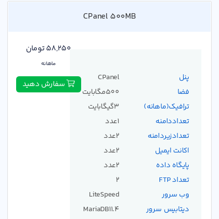
CPanel 500MB
58,250 تومان
ماهانه
پنل
CPanel
سفارش دهید
فضا
500مگابایت
ترافیک(ماهانه)
3گیگابایت
تعداددامنه
1عدد
تعدادزیردامنه
2عدد
اکانت ایمیل
2عدد
پایگاه داده
2عدد
تعداد FTP
2
وب سرور
LiteSpeed
دیتابیس سرور
MariaDB11.4