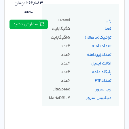
266,583 تومان
ماهانه
پنل
CPanel
سفارش دهید
فضا
5گیگابایت
ترافیک(ماهانه)
15گیگابایت
تعداددامنه
6عدد
تعدادزیردامنه
6عدد
اکانت ایمیل
6عدد
پایگاه داده
6عدد
تعدادFTP
6عدد
وب سرور
LiteSpeed
دیتابیس سرور
MariaDB11.4